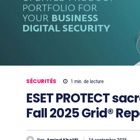
SÉCURITÉS
1
min.
de lecture
ESET PROTECT sacré
Fall 2025 Grid® Rep
Par
Amjed Khelifi