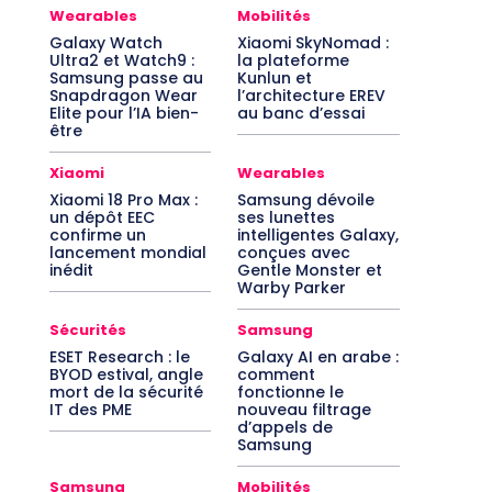
Wearables
Mobilités
Galaxy Watch
Xiaomi SkyNomad :
Ultra2 et Watch9 :
la plateforme
Samsung passe au
Kunlun et
Snapdragon Wear
l’architecture EREV
Elite pour l’IA bien-
au banc d’essai
être
Xiaomi
Wearables
Xiaomi 18 Pro Max :
Samsung dévoile
un dépôt EEC
ses lunettes
confirme un
intelligentes Galaxy,
lancement mondial
conçues avec
inédit
Gentle Monster et
Warby Parker
Sécurités
Samsung
ESET Research : le
Galaxy AI en arabe :
BYOD estival, angle
comment
mort de la sécurité
fonctionne le
IT des PME
nouveau filtrage
d’appels de
Samsung
Samsung
Mobilités