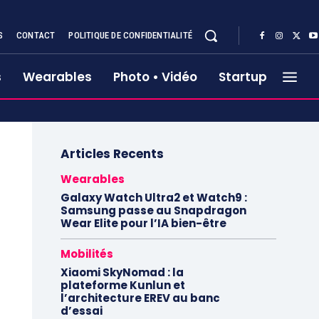
S
CONTACT
POLITIQUE DE CONFIDENTIALITÉ
s
Wearables
Photo • Vidéo
Startup
Articles Recents
Wearables
Galaxy Watch Ultra2 et Watch9 :
Samsung passe au Snapdragon
Wear Elite pour l’IA bien-être
Mobilités
Xiaomi SkyNomad : la
plateforme Kunlun et
l’architecture EREV au banc
d’essai