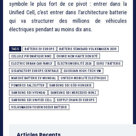
symbole le plus fort de ce pivot : entrer dans la
Unified Cell, c’est entrer dans l’architecture batterie
qui va structurer des millions de véhicules
électriques pendant au moins dix ans.
TAGS
BATTERIE EV EUROPE
BATTERIE STANDARD VOLKSWAGEN 2030
CELLULE PRISMATIQUE NMC
CHIMIE NCM HAUTE DENSITÉ
ELECTRIC URBAN CAR FAMILY
ÉLECTROMOBILITÉ 2026
EURO 7 BATTERIE
GIGAFACTORY EUROPE CENTRALE
GUOXUAN HIGH-TECH VW
MARCHÉ BATTERIE EV MONDIAL
ONTECH MOBILITÉ ÉLECTRIQUE
POWERCO SALZGITTER
SAMSUNG SDI GÖD HONGRIE
SAMSUNG SDI HYUNDAI
SAMSUNG SDI MERCEDES-BENZ
SAMSUNG SDI UNIFIED CELL
SUPPLY CHAIN EV EUROPE
VOLKSWAGEN FOURNISSEUR BATTERIE
Articles Recents