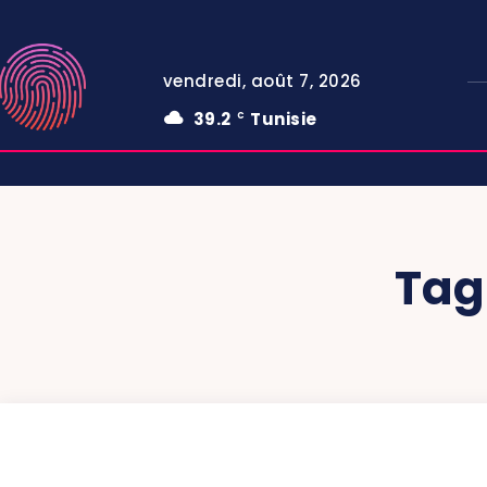
vendredi, août 7, 2026
39.2
Tunisie
C
Tag