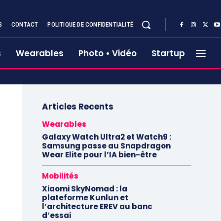
S
CONTACT
POLITIQUE DE CONFIDENTIALITÉ
s
Wearables
Photo • Vidéo
Startup
Articles Recents
Wearables
Galaxy Watch Ultra2 et Watch9 :
Samsung passe au Snapdragon
Wear Elite pour l’IA bien-être
Mobilités
Xiaomi SkyNomad : la
plateforme Kunlun et
l’architecture EREV au banc
d’essai