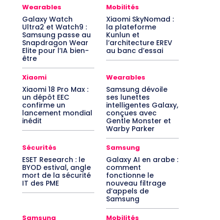
Wearables
Mobilités
Galaxy Watch
Xiaomi SkyNomad :
Ultra2 et Watch9 :
la plateforme
Samsung passe au
Kunlun et
Snapdragon Wear
l’architecture EREV
Elite pour l’IA bien-
au banc d’essai
être
Xiaomi
Wearables
Xiaomi 18 Pro Max :
Samsung dévoile
un dépôt EEC
ses lunettes
confirme un
intelligentes Galaxy,
lancement mondial
conçues avec
inédit
Gentle Monster et
Warby Parker
Sécurités
Samsung
ESET Research : le
Galaxy AI en arabe :
BYOD estival, angle
comment
mort de la sécurité
fonctionne le
IT des PME
nouveau filtrage
d’appels de
Samsung
Samsung
Mobilités