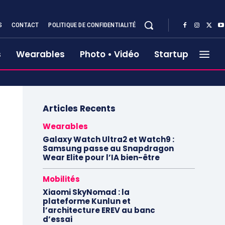
S
CONTACT
POLITIQUE DE CONFIDENTIALITÉ
s
Wearables
Photo • Vidéo
Startup
Articles Recents
Wearables
Galaxy Watch Ultra2 et Watch9 :
Samsung passe au Snapdragon
Wear Elite pour l’IA bien-être
Mobilités
Xiaomi SkyNomad : la
plateforme Kunlun et
l’architecture EREV au banc
d’essai