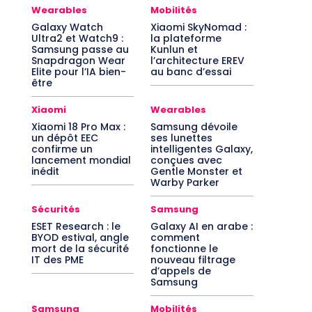
Wearables
Mobilités
Galaxy Watch
Xiaomi SkyNomad :
Ultra2 et Watch9 :
la plateforme
Samsung passe au
Kunlun et
Snapdragon Wear
l’architecture EREV
Elite pour l’IA bien-
au banc d’essai
être
Xiaomi
Wearables
Xiaomi 18 Pro Max :
Samsung dévoile
un dépôt EEC
ses lunettes
confirme un
intelligentes Galaxy,
lancement mondial
conçues avec
inédit
Gentle Monster et
Warby Parker
Sécurités
Samsung
ESET Research : le
Galaxy AI en arabe :
BYOD estival, angle
comment
mort de la sécurité
fonctionne le
IT des PME
nouveau filtrage
d’appels de
Samsung
Samsung
Mobilités