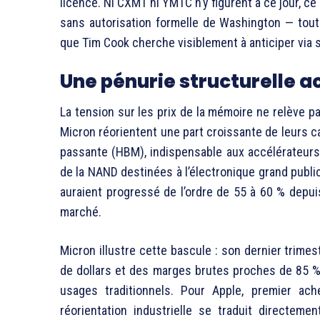
licence. Ni CXMT ni YMTC n’y figurent à ce jour, c
sans autorisation formelle de Washington — tout 
que Tim Cook cherche visiblement à anticiper via 
Une pénurie structurelle ac
La tension sur les prix de la mémoire ne relève p
Micron réorientent une part croissante de leurs 
passante (HBM), indispensable aux accélérateurs d
de la NAND destinées à l’électronique grand public
auraient progressé de l’ordre de 55 à 60 % depui
marché.
Micron illustre cette bascule : son dernier trimestr
de dollars et des marges brutes proches de 85 %, 
usages traditionnels. Pour Apple, premier ac
réorientation industrielle se traduit directeme