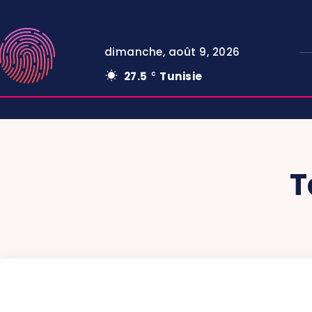
dimanche, août 9, 2026
27.5
Tunisie
C
T