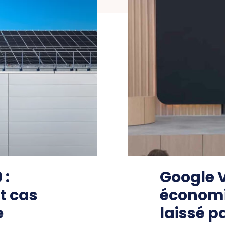
 :
Google Ve
t cas
économi
e
laissé p