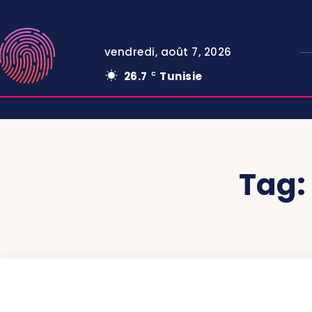
vendredi, août 7, 2026
26.7
Tunisie
C
Tag: