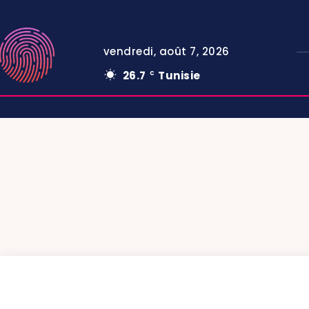
vendredi, août 7, 2026
26.7
Tunisie
C