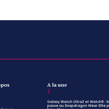
e
opos
A la une
Galaxy Watch Ultra2 et Watch9 :
passe au Snapdragon Wear Elite po