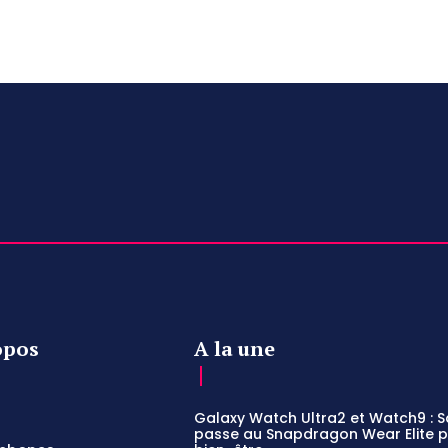
opos
A la une
Galaxy Watch Ultra2 et Watch9 :
passe au Snapdragon Wear Elite po