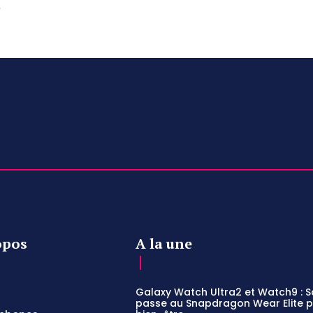
e
opos
A la une
Galaxy Watch Ultra2 et Watch9 :
passe au Snapdragon Wear Elite po