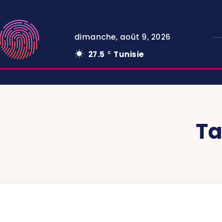
dimanche, août 9, 2026
27.5
Tunisie
C
Ta