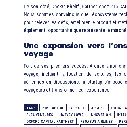
De son côté, Dhekra Khelifi, Partner chez 216 CAP
Nous sommes convaincus que l’écosystème techn
pour relever les défis, améliorer le produit et me
également l’opportunité que représente le marché 
Une expansion vers l’en
voyage
Fort de ses premiers succès, Arcube ambitionne
voyage, incluant la location de voitures, les 
aériennes en discussions, la startup s’impose 
voyageurs et transformer leur expérience.
TAGS
216 CAPITAL
AFRIQUE
ARCUBE
ETIHAD 
FUEL VENTURES
HARVEY LOWE
INNOVATION
INTEL
OXFORD CAPITAL PARTNERS
PEGASUS AIRLINES
PER