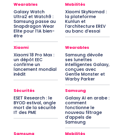
Wearables
Mobilités
Galaxy Watch
Xiaomi SkyNomad :
Ultra2 et Watch9 :
la plateforme
Samsung passe au
Kunlun et
Snapdragon Wear
l’architecture EREV
Elite pour l’IA bien-
au banc d’essai
être
Xiaomi
Wearables
Xiaomi 18 Pro Max :
Samsung dévoile
un dépôt EEC
ses lunettes
confirme un
intelligentes Galaxy,
lancement mondial
conçues avec
inédit
Gentle Monster et
Warby Parker
Sécurités
Samsung
ESET Research : le
Galaxy AI en arabe :
BYOD estival, angle
comment
mort de la sécurité
fonctionne le
IT des PME
nouveau filtrage
d’appels de
Samsung
Samsung
Mobilités