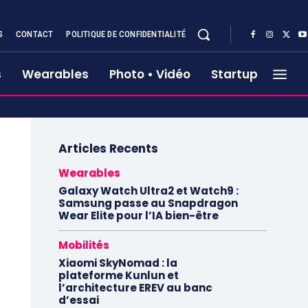
S
CONTACT
POLITIQUE DE CONFIDENTIALITÉ
s
Wearables
Photo • Vidéo
Startup
Articles Recents
Wearables
Galaxy Watch Ultra2 et Watch9 :
Samsung passe au Snapdragon
Wear Elite pour l’IA bien-être
Mobilités
Xiaomi SkyNomad : la
plateforme Kunlun et
l’architecture EREV au banc
d’essai