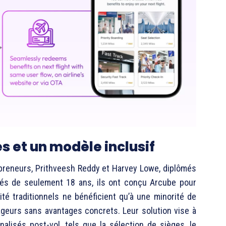
s et un modèle inclusif
epreneurs, Prithveesh Reddy et Harvey Lowe, diplômés
âgés de seulement 18 ans, ils ont conçu Arcube pour
té traditionnels ne bénéficient qu’à une minorité de
yageurs sans avantages concrets. Leur solution vise à
alisés post-vol, tels que la sélection de sièges, le