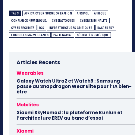
TAGS
AFRICA CYBER SURGE OPERATION
AFRIPOL
AFRIQUE
CONFIANCE NUMÉRIQUE.
CYBERATTAQUES
CYBERCRIMINALITÉ
CYBERSÉCURITÉ
ICS
INFRASTRUCTURES CRITIQUES
KASPERSKY
LOGICIELS MALVEILLANTS
PARTENARIAT
SÉCURITÉ NUMÉRIQUE
Articles Recents
Wearables
Galaxy Watch Ultra2 et Watch9 : Samsung
passe au Snapdragon Wear Elite pour l’IA bien-
être
Mobilités
Xiaomi SkyNomad : la plateforme Kunlun et
l’architecture EREV au banc d’essai
Xiaomi