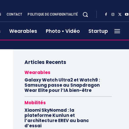
S
CONTACT
POLITIQUE DE CONFIDENTIALITÉ
s
Wearables
Photo • Vidéo
Startup
Articles Recents
Wearables
Galaxy Watch Ultra2 et Watch9 :
Samsung passe au Snapdragon
Wear Elite pour l’IA bien-être
Mobilités
Xiaomi SkyNomad : la
plateforme Kunlun et
l’architecture EREV au banc
d’essai