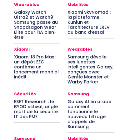
Wearables
Mobilités
Galaxy Watch
Xiaomi SkyNomad :
Ultra2 et Watch9 :
la plateforme
Samsung passe au
Kunlun et
Snapdragon Wear
l’architecture EREV
Elite pour l’IA bien-
au banc d’essai
être
Xiaomi
Wearables
Xiaomi 18 Pro Max :
Samsung dévoile
un dépôt EEC
ses lunettes
confirme un
intelligentes Galaxy,
lancement mondial
conçues avec
inédit
Gentle Monster et
Warby Parker
Sécurités
Samsung
ESET Research : le
Galaxy AI en arabe :
BYOD estival, angle
comment
mort de la sécurité
fonctionne le
IT des PME
nouveau filtrage
d’appels de
Samsung
Samsung
Mobilités