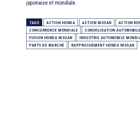
japonaise et mondiale.
TAGS
ACTION HONDA
ACTION NISSAN
ACTION RE
CONCURRENCE MONDIALE
CONSOLIDATION AUTOMOBIL
FUSION HONDA NISSAN
INDUSTRIE AUTOMOBILE MONDI
PARTS DE MARCHÉ
RAPPROCHEMENT HONDA NISSAN