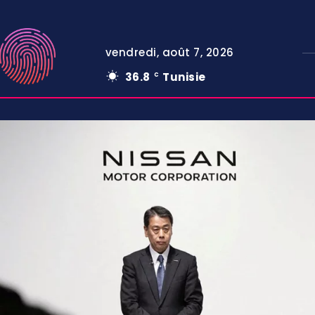
vendredi, août 7, 2026
36.8
Tunisie
C