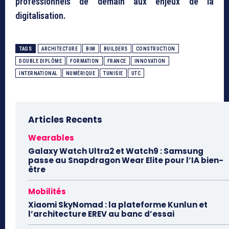
professionnels de demain aux enjeux de la
digitalisation.
TAGS
ARCHITECTURE
BIM
BUILDERS
CONSTRUCTION
DOUBLE DIPLÔME
FORMATION
FRANCE
INNOVATION
INTERNATIONAL
NUMÉRIQUE
TUNISIE
UTC
Articles Recents
Wearables
Galaxy Watch Ultra2 et Watch9 : Samsung
passe au Snapdragon Wear Elite pour l’IA bien-
être
Mobilités
Xiaomi SkyNomad : la plateforme Kunlun et
l’architecture EREV au banc d’essai